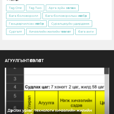
Tag One
Tag Two
Арга зүйн зөвлөмж
Бага боловсролл
Бага боловсролын хөтөлбөр
Ганцаарчилсан хөтөлбөр
Суралцахуйн удирдамж
Сургалт
Хичээлийн жилийн төлөвлөлт
бага анги
АГУУЛГЫНТӨЛӨВЛӨЛТ
Дүрслэх урлаг, технологи хичээлийн жилийн