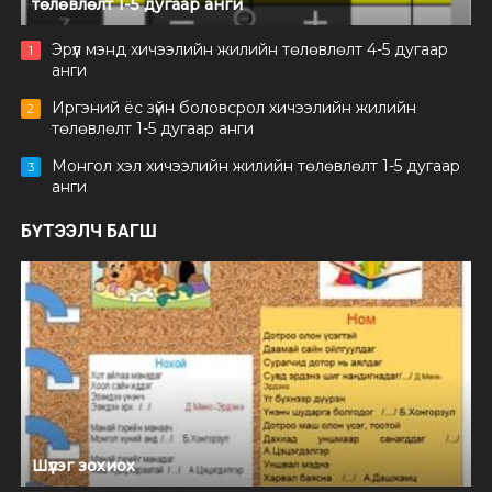
төлөвлөлт 1-5 дугаар анги
Эрүүл мэнд хичээлийн жилийн төлөвлөлт 4-5 дугаар
1
анги
Иргэний ёс зүйн боловсрол хичээлийн жилийн
2
төлөвлөлт 1-5 дугаар анги
Монгол хэл хичээлийн жилийн төлөвлөлт 1-5 дугаар
3
анги
БҮТЭЭЛЧ БАГШ
Шүлэг зохиох