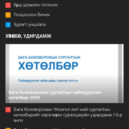
Хүрд цээжлэх тоглоом
1
Тооцоолон бичих
2
Зурагт уншлага
3
ХӨТӨЛБӨР, УДИРДАМЖ
Бага боловсролын сургалтын сайжруулсан
хөтөлбөр-2019
Бага боловсролын ‘Монгол хэл’-ний сургалтын
1
хөтөлбөрийг хэрэгжүүлэх суралцахуйн удирдамж 1-5-р
анги