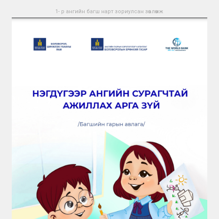
1- р ангийн багш нарт зориулсан зөвлөмж