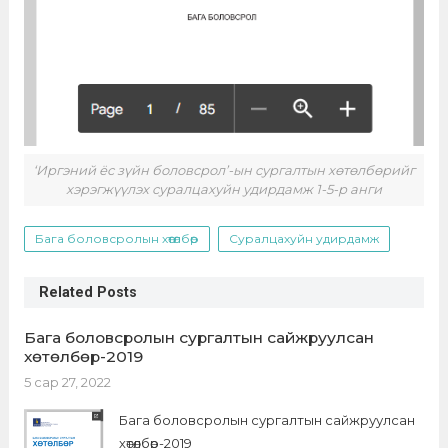
‘Иргэний ёс зүйн боловсрол’-ын сургалтын хөтөлбөрийг
хэрэгжүүлэх суралцахуйн удирдамж 1-5-р анги
Бага боловсролын хөтөлбөр
Суралцахуйн удирдамж
Related Posts
Бага боловсролын сургалтын сайжруулсан
хөтөлбөр-2019
5 сар 27, 2022
Бага боловсролын сургалтын сайжруулсан
хөтөлбөр-2019