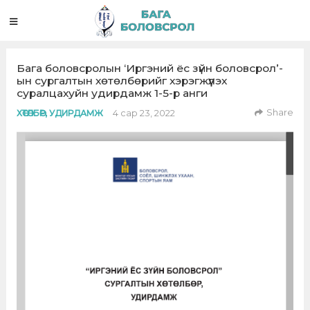
Бага боловсролын ‘Иргэний ёс зүйн боловсрол’-
ын сургалтын хөтөлбөрийг хэрэгжүүлэх
суралцахуйн удирдамж 1-5-р анги
Share
4 сар 23, 2022
ХӨТӨЛБӨР, УДИРДАМЖ