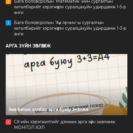
Бага боловсролын ‘Математик’-ийн сургалтын
2
хөтөлбөрийг хэрэгжүүлэх суралцахуйн удирдамж 1-5-р
анги
Бага боловсролын ‘Хүн орчин’-ы сургалтын
3
хөтөлбөрийг хэрэгжүүлэх суралцахуйн удирдамж 1-3-р
анги
АРГА ЗҮЙН ЗӨВЛӨМЖ
Зөв бичих хялбар арга буюу 3+3=А4
СХ-ийн хэрэгжилтийг дэмжих арга зүйн зөвлөмж
1
МОНГОЛ ХЭЛ