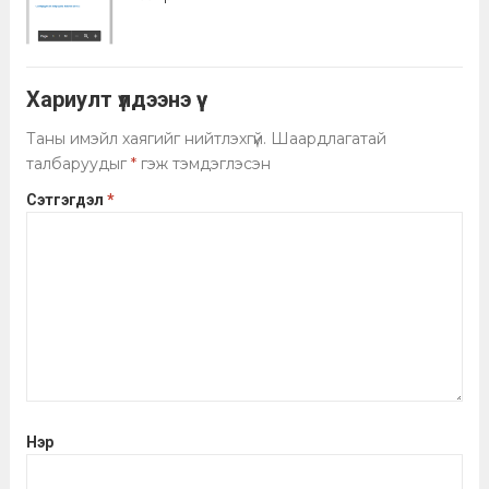
Хариулт үлдээнэ үү
Таны имэйл хаягийг нийтлэхгүй.
Шаардлагатай
талбаруудыг
*
гэж тэмдэглэсэн
Сэтгэгдэл
*
Нэр