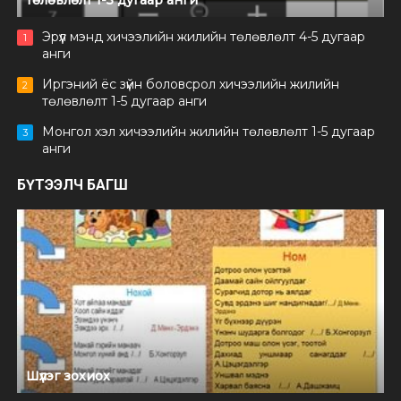
Эрүүл мэнд хичээлийн жилийн төлөвлөлт 4-5 дугаар
1
анги
Иргэний ёс зүйн боловсрол хичээлийн жилийн
2
төлөвлөлт 1-5 дугаар анги
Монгол хэл хичээлийн жилийн төлөвлөлт 1-5 дугаар
3
анги
БҮТЭЭЛЧ БАГШ
Шүлэг зохиох