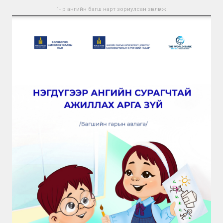
1- р ангийн багш нарт зориулсан зөвлөмж