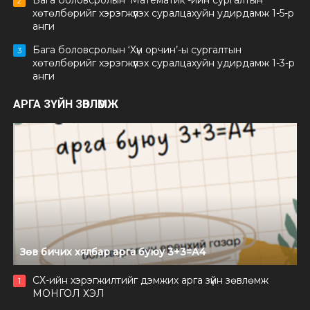
Бага боловсролын ‘Математик’-ийн сургалтын
2
хөтөлбөрийг хэрэгжүүлэх суралцахуйн удирдамж 1-5-р
анги
Бага боловсролын ‘Хүн орчин’-ы сургалтын
3
хөтөлбөрийг хэрэгжүүлэх суралцахуйн удирдамж 1-3-р
анги
АРГА ЗҮЙН ЗӨВЛӨМЖ
Зөв бичих хялбар арга буюу 3+3=А4
СХ-ийн хэрэгжилтийг дэмжих арга зүйн зөвлөмж
1
МОНГОЛ ХЭЛ