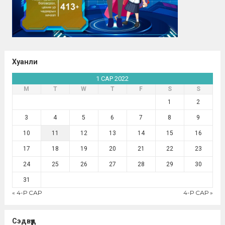
Хуанли
1 САР 2022
М
Т
W
Т
F
S
S
1
2
3
4
5
6
7
8
9
10
11
12
13
14
15
16
17
18
19
20
21
22
23
24
25
26
27
28
29
30
31
« 4-Р САР
4-Р САР »
Сэдвүүд