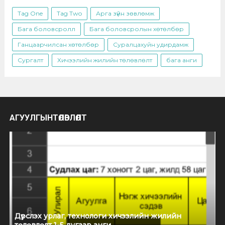
Tag One
Tag Two
Арга зүйн зөвлөмж
Бага боловсролл
Бага боловсролын хөтөлбөр
Ганцаарчилсан хөтөлбөр
Суралцахуйн удирдамж
Сургалт
Хичээлийн жилийн төлөвлөлт
бага анги
АГУУЛГЫНТӨЛӨВЛӨЛТ
Дүрслэх урлаг, технологи хичээлийн жилийн
төлөвлөлт 1-5 дугаар анги