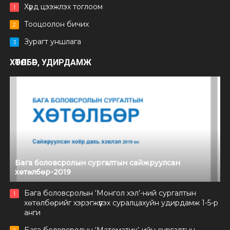
Хүрд цээжлэх тоглоом
1
Тооцоолон бичих
2
Зурагт уншлага
3
ХӨТӨЛБӨР, УДИРДАМЖ
Бага боловсролын сургалтын сайжруулсан
хөтөлбөр-2019
Бага боловсролын ‘Монгол хэл’-ний сургалтын
1
хөтөлбөрийг хэрэгжүүлэх суралцахуйн удирдамж 1-5-р
анги