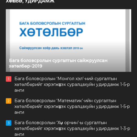
ХӨТӨЛБӨР, УДИРДАМЖ
Бага боловсролын сургалтын сайжруулсан
хөтөлбөр-2019
Бага боловсролын ‘Монгол хэл’-ний сургалтын
1
хөтөлбөрийг хэрэгжүүлэх суралцахуйн удирдамж 1-5-р
анги
Бага боловсролын ‘Математик’-ийн сургалтын
2
хөтөлбөрийг хэрэгжүүлэх суралцахуйн удирдамж 1-5-р
анги
Бага боловсролын ‘Хүн орчин’-ы сургалтын
3
хөтөлбөрийг хэрэгжүүлэх суралцахуйн удирдамж 1-3-р
анги