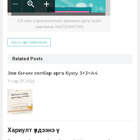
СХ-ийн хэрэгжилтийг дэмжих арга зүйн
зөвлөмж МАТЕМАТИК
Арга зүйн зөвлөмж
Related Posts
Зөв бичих хялбар арга буюу 3+3=А4
11 сар 27, 2022
Хариулт үлдээнэ үү