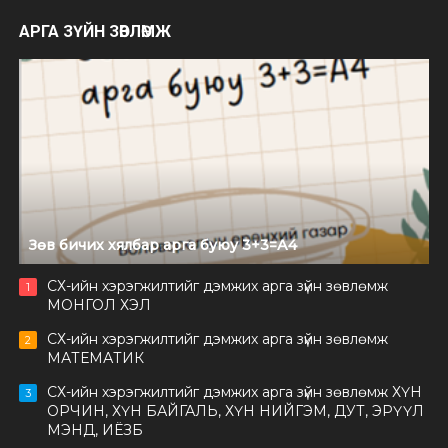
АРГА ЗҮЙН ЗӨВЛӨМЖ
Зөв бичих хялбар арга буюу 3+3=А4
СХ-ийн хэрэгжилтийг дэмжих арга зүйн зөвлөмж
1
МОНГОЛ ХЭЛ
СХ-ийн хэрэгжилтийг дэмжих арга зүйн зөвлөмж
2
МАТЕМАТИК
СХ-ийн хэрэгжилтийг дэмжих арга зүйн зөвлөмж ХҮН
3
ОРЧИН, ХҮН БАЙГАЛЬ, ХҮН НИЙГЭМ, ДУТ, ЭРҮҮЛ
МЭНД, ИЁЗБ