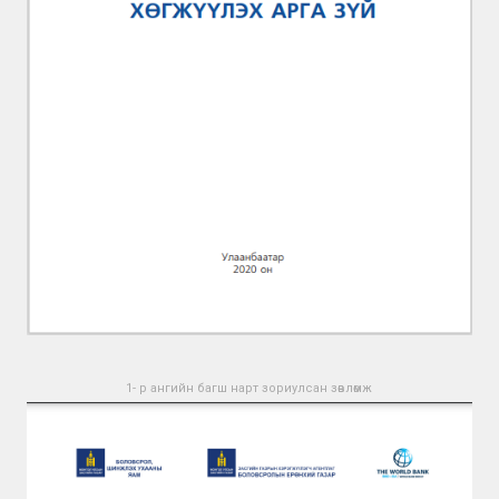
1- р ангийн багш нарт зориулсан зөвлөмж