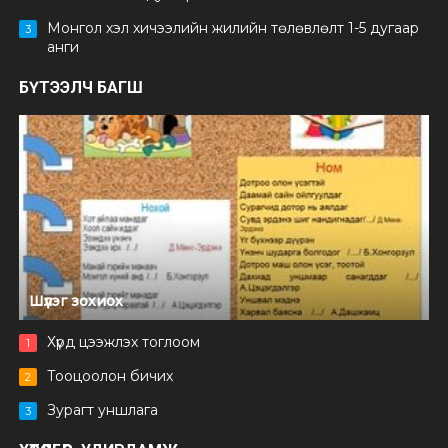
Монгол хэл хичээлийн жилийн төлөвлөлт 1-5 дугаар
3
анги
БҮТЭЭЛЧ БАГШ
Шүлэг зохиох
Хүрд цээжлэх тоглоом
1
Тооцоолон бичих
2
Зурагт уншлага
3