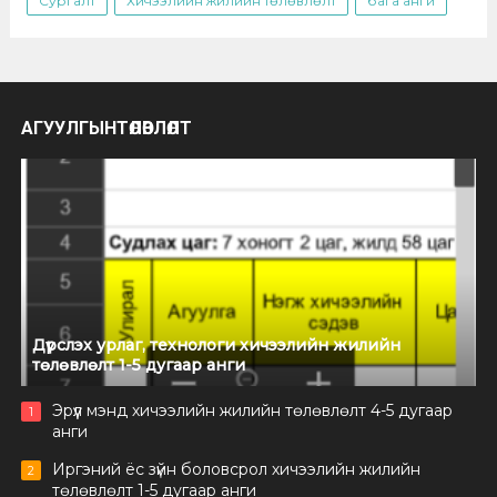
Сургалт
Хичээлийн жилийн төлөвлөлт
бага анги
АГУУЛГЫНТӨЛӨВЛӨЛТ
Дүрслэх урлаг, технологи хичээлийн жилийн
төлөвлөлт 1-5 дугаар анги
Эрүүл мэнд хичээлийн жилийн төлөвлөлт 4-5 дугаар
1
анги
Иргэний ёс зүйн боловсрол хичээлийн жилийн
2
төлөвлөлт 1-5 дугаар анги