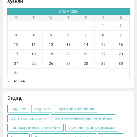
Хуанли
8 САР 2026
М
Т
W
Т
F
S
S
1
2
3
4
5
6
7
8
9
10
11
12
13
14
15
16
17
18
19
20
21
22
23
24
25
26
27
28
29
30
31
« 11-Р САР
Сэдвүүд
Tag One
Tag Two
Арга зүйн зөвлөмж
Бага боловсролл
Бага боловсролын хөтөлбөр
Ганцаарчилсан хөтөлбөр
Суралцахуйн удирдамж