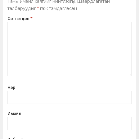
Таны имэйл хаягийг нийтлэхгүй.
Шаардлагатай
талбаруудыг
*
гэж тэмдэглэсэн
Сэтгэгдэл
*
Нэр
Имэйл