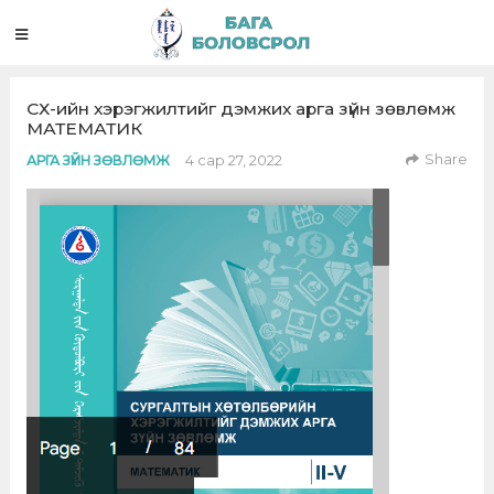
СХ-ийн хэрэгжилтийг дэмжих арга зүйн зөвлөмж
МАТЕМАТИК
Share
4 сар 27, 2022
АРГА ЗҮЙН ЗӨВЛӨМЖ