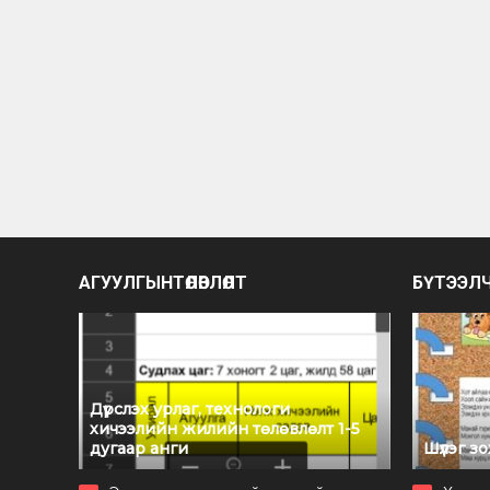
АГУУЛГЫНТӨЛӨВЛӨЛТ
БҮТЭЭЛ
Дүрслэх урлаг, технологи
хичээлийн жилийн төлөвлөлт 1-5
дугаар анги
Шүлэг з