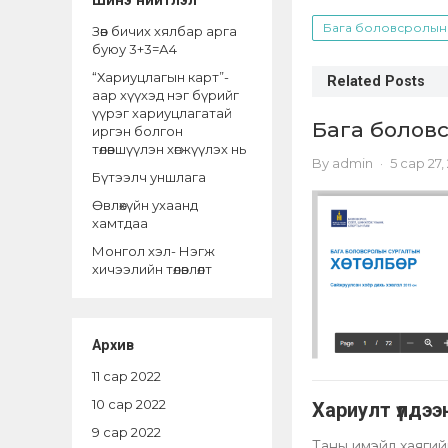
Шинэ нийтлэл
Бага боловсролын хө
Зөв бичих хялбар арга
буюу 3+3=А4
“Хариуцлагын карт”-
Related Posts
аар хүүхэд нэг бүрийг
үүрэг хариуцлагатай
Бага боловс
иргэн болгон
төлөвшүүлэн хөгжүүлэх нь
By
admin
·
5 сар 27,
Бүтээлч уншлага
Өвлөхүйн ухаанд
хамтдаа
Монгол хэл- Нэгж
хичээлийн төлөвлөлт
Архив
11 сар 2022
10 сар 2022
Хариулт үлдээнэ
9 сар 2022
Таны имэйл хаягийг