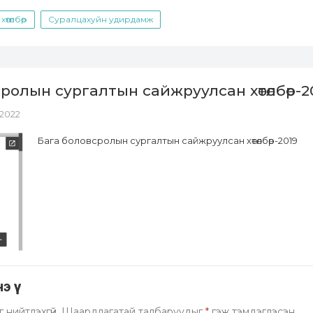
төлбөр
Суралцахуйн удирдамж
ролын сургалтын сайжруулсан хөтөлбөр-2
 2022
Бага боловсролын сургалтын сайжруулсан хөтөлбөр-2019
 үү
 нийтлэхгүй.
Шаардлагатай талбаруудыг
*
гэж тэмдэглэсэн