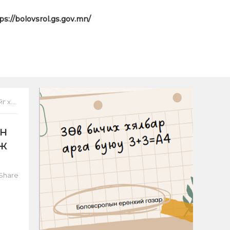
ps://bolovsrol.gs.gov.mn/
р анги
ын
мж
Share