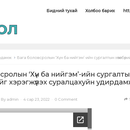
Бидний тухай
Холбоо барих
htt
дирдамж
Бага боловсролын ‘Хүн ба нийгэм’-ийн сургалтын хөтөлбөрийг хэрэгжүүлэх суралцахуйн удирдамж 1-5-
сролын ‘Хүн ба нийгэм’-ийн сургалт
г хэрэгжүүлэх суралцахуйн удирда
By
admin
·
4 сар 23, 2022
·
0 Comment