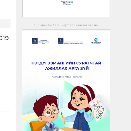
1- р ангийн багш нарт зориулсан зөвлөмж
019