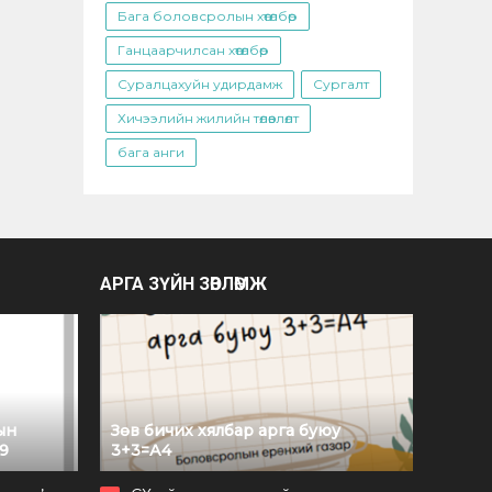
Бага боловсролын хөтөлбөр
Ганцаарчилсан хөтөлбөр
Суралцахуйн удирдамж
Сургалт
Хичээлийн жилийн төлөвлөлт
бага анги
АРГА ЗҮЙН ЗӨВЛӨМЖ
ын
Зөв бичих хялбар арга буюу
9
3+3=А4