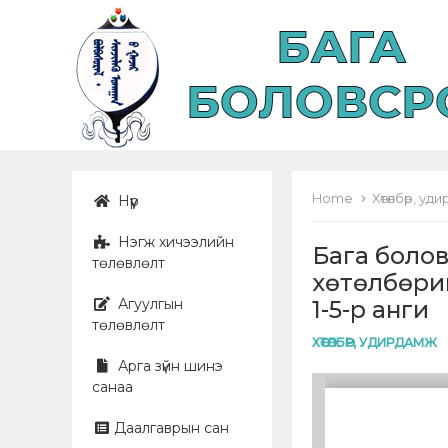
Home
Хөтөлбөр, у
Нүүр
Нэгж хичээлийн
Бага болов
төлөвлөлт
хөтөлбөрий
Агуулгын
1-5-р анги
төлөвлөлт
ХӨТӨЛБӨР, УДИРДАМЖ
Арга зүйн шинэ
санаа
Даалгаврын сан