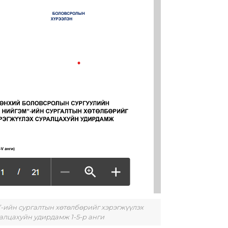
’-ийн сургалтын хөтөлбөрийг хэрэгжүүлэх
алцахуйн удирдамж 1-5-р анги