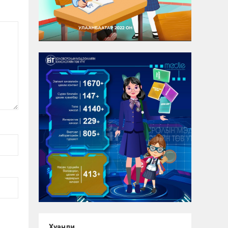
Хуанли