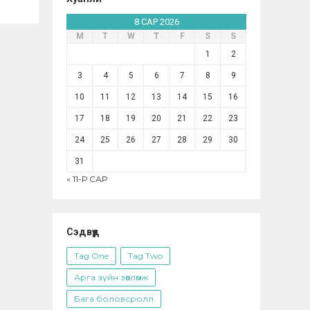
8 САР 2026
М
Т
W
Т
F
S
S
1
2
3
4
5
6
7
8
9
10
11
12
13
14
15
16
17
18
19
20
21
22
23
24
25
26
27
28
29
30
31
« 11-Р САР
Сэдвүүд
Tag One
Tag Two
Арга зүйн зөвлөмж
Бага боловсролл