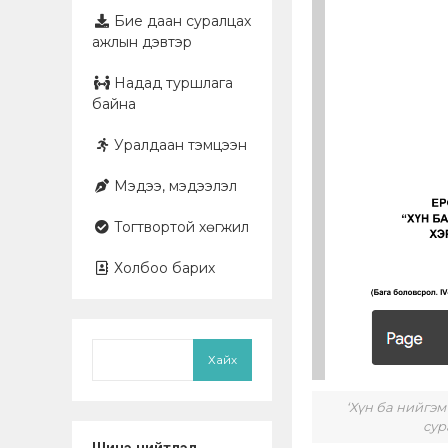
Бие даан суралцах
ажлын дэвтэр
Надад туршлага
байна
Уралдаан тэмцээн
Мэдээ, мэдээлэл
Тогтвортой хөгжил
Холбоо барих
Хайх
‘Хүн ба нийгэм
сур