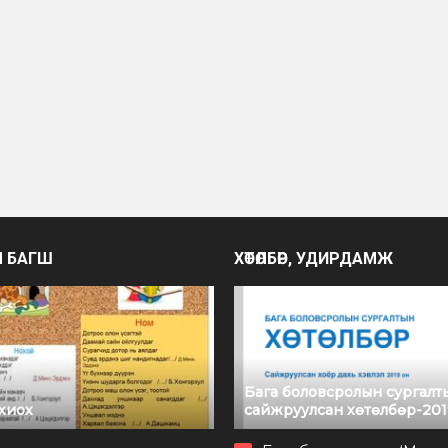
Ч БАГШ
ХӨТӨЛБӨР, УДИРДАМЖ
Бага боловсролын сургалт
охиох
сайжруулсан хөтөлбөр-201