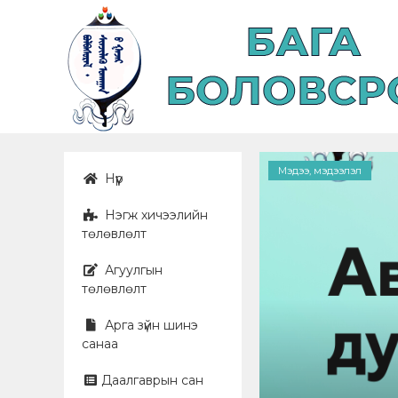
Мэдээ, мэдээлэл
Нүүр
Нэгж хичээлийн
төлөвлөлт
Агуулгын
төлөвлөлт
Арга зүйн шинэ
санаа
Даалгаврын сан