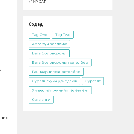
« 11-Р САР
Сэдвүүд
Tag One
Tag Two
Арга зүйн зөвлөмж
Бага боловсролл
Бага боловсролын хөтөлбөр
ж
Ганцаарчилсан хөтөлбөр
Суралцахуйн удирдамж
Сургалт
Хичээлийн жилийн төлөвлөлт
бага анги
рчныг