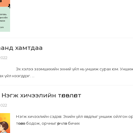
аанд хамтдаа
 2022
Эх хэлээ эзэмшихийн эхний үйл нь уншиж сурах юм. Унши
 үйл нээгддэг. ...
 Нэгж хичээлийн төлөвлөлт
 2022
Нэгж хичээлийн сэдэв: Эхийн үйл явдлыг уншиж ойлгон о
төсөөлөн бодож, орчныг өөрчлөн бичих