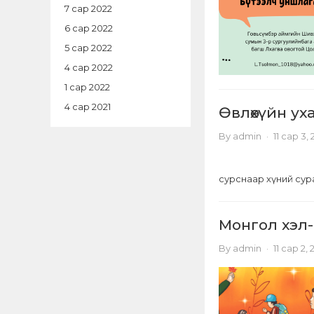
7 сар 2022
6 сар 2022
5 сар 2022
4 сар 2022
1 сар 2022
4 сар 2021
Өвлөхүйн ух
By
admin
·
11 сар 3,
сурснаар хүний сурах
Монгол хэл-
By
admin
·
11 сар 2,