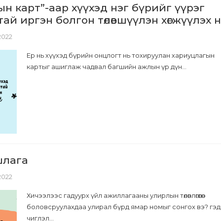
н карт”-аар хүүхэд нэг бүрийг үүрэг
ай иргэн болгон төлөвшүүлэн хөгжүүлэх 
 2022
Ер нь хүүхэд бүрийн онцлогт нь тохируулан хариуцлагын
картыг ашиглаж чадвал багшийн ажлын үр дүн...
шлага
 2022
Хичээлээс гадуурх үйл ажиллагааны улирлын төлөвлөгөөгөө
боловсруулахдаа улирал бүрд ямар номыг сонгох вэ? гэд
чиглэл...