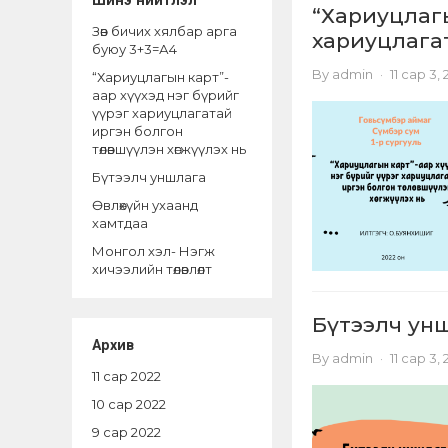
Шинэ нийтлэл
“Хариуцлагы
Зөв бичих хялбар арга
хариуцлагат
буюу 3+3=А4
By
admin
·
11 сар 3,
“Хариуцлагын карт”-
аар хүүхэд нэг бүрийг
үүрэг хариуцлагатай
иргэн болгон
төлөвшүүлэн хөгжүүлэх нь
Бүтээлч уншлага
Өвлөхүйн ухаанд
хамтдаа
Монгол хэл- Нэгж
хичээлийн төлөвлөлт
Бүтээлч ун
Архив
By
admin
·
11 сар 3,
11 сар 2022
10 сар 2022
9 сар 2022