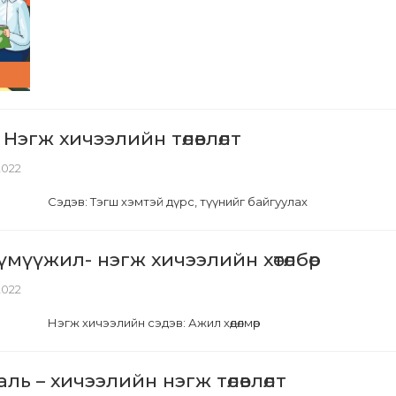
Нэгж хичээлийн төлөвлөлт
 2022
Сэдэв: Тэгш хэмтэй дүрс, түүнийг байгуулах
үмүүжил- нэгж хичээлийн хөтөлбөр
 2022
Нэгж хичээлийн сэдэв: Ажил хөдөлмөр
ль – хичээлийн нэгж төлөвлөлт