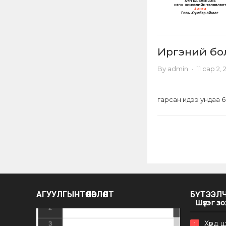
Иргэний бол
By
admin
·
11 сар 2,
гарсан идээ ундаа 6
Posts
pagination
АГУУЛГЫНТӨЛӨВЛӨЛТ
БҮТЭЭЛ
Шүлэг з
Хүрд 
1