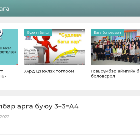
ага
Бүтээлч багш
Бага боловсрол
гт
Хүрд цээжлэх тоглоом
Говьсүмбэр аймгийн б
016-
боловсрол
ялбар арга буюу 3+3=А4
, 2022