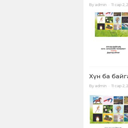
By
admin
·
11 сар 2,
Хүн ба байга
By
admin
·
11 сар 2,