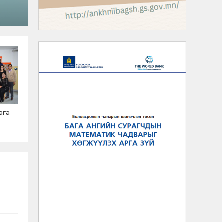
“Сурагчдыг зорилгоор нь дамжуулан 
ага