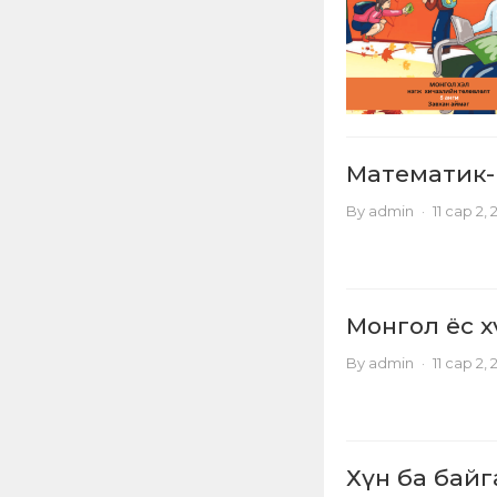
Математик- 
By
admin
·
11 сар 2,
Монгол ёс х
By
admin
·
11 сар 2,
Хүн ба байга