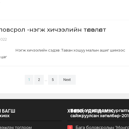
овсрол -нэгж хичээлийн төлөвлөлт
 2022
Нэгж хичээлийн сэдэв :Таван хошуу малын ашиг шимээс
 цаг
1
…
2
5
Next
Бага боловсролын сургалт
Ч БАГШ
ХӨТӨЛБӨР, УДИРДАМЖ
охиох
сайжруулсан хөтөлбөр-201
цээжлэх тоглоом
Бага боловсролын ‘Монгол
1