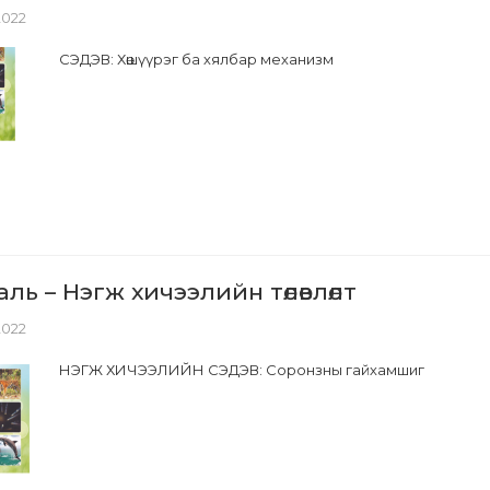
 2022
СЭДЭВ: Хөшүүрэг ба хялбар механизм
ль – Нэгж хичээлийн төлөвлөлт
 2022
НЭГЖ ХИЧЭЭЛИЙН СЭДЭВ: Соронзны гайхамшиг