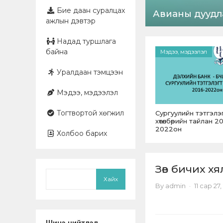
Бие даан суралцах
Авианы дуудл
ажлын дэвтэр
Надад туршлага
байна
Мэдээ, мэдээлэл
Уралдаан тэмцээн
Мэдээ, мэдээлэл
Тогтвортой хөгжил
Сургуулийн тэтгэлэ
хөтөлбөрийн тайлан 2
2022он
Холбоо барих
Зөв бичих х
Хайх
By
admin
·
11 сар 27