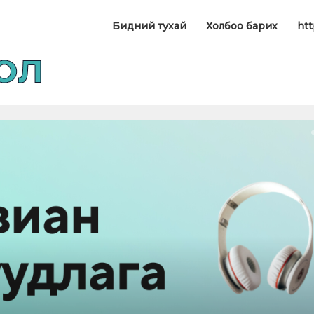
Бидний тухай
Холбоо барих
htt