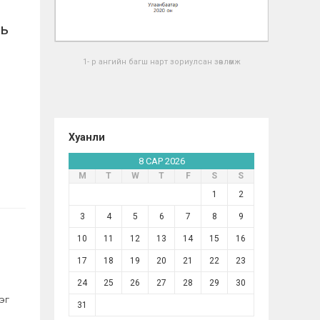
нь
1- р ангийн багш нарт зориулсан зөвлөмж
Хуанли
8 САР 2026
М
Т
W
Т
F
S
S
1
2
3
4
5
6
7
8
9
10
11
12
13
14
15
16
17
18
19
20
21
22
23
24
25
26
27
28
29
30
эг
31