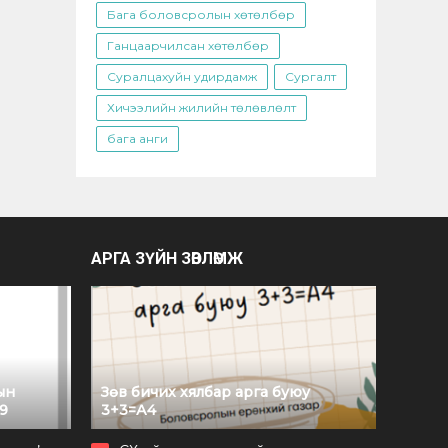
Бага боловсролын хөтөлбөр
Ганцаарчилсан хөтөлбөр
Суралцахуйн удирдамж
Сургалт
Хичээлийн жилийн төлөвлөлт
бага анги
АРГА ЗҮЙН ЗӨВЛӨМЖ
ын
Зөв бичих хялбар арга буюу
9
3+3=А4