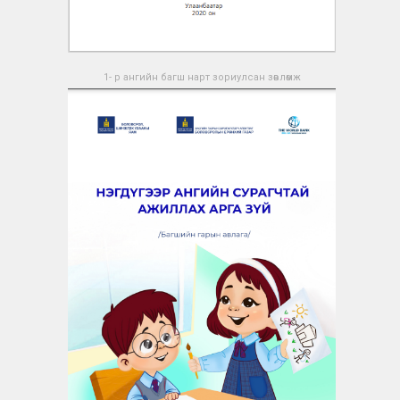
1- р ангийн багш нарт зориулсан зөвлөмж