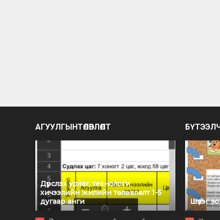
АГУУЛГЫНТӨЛӨВЛӨЛТ
БҮТЭЭЛ
Дүрслэх урлаг, технологи
хичээлийн жилийн төлөвлөлт 1-5
дугаар анги
Шүлэг з