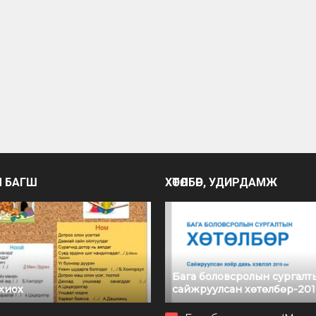
Ч БАГШ
ХӨТӨЛБӨР, УДИРДАМЖ
Бага боловсролын сургалт
охиох
сайжруулсан хөтөлбөр-201