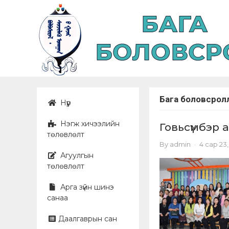
Бага боловсрол
Нүүр
Нэгж хичээлийн
Говьсүмбэр 
төлөвлөлт
By
admin
·
4 сар 23,
Агуулгын
төлөвлөлт
Арга зүйн шинэ
санаа
Даалгаврын сан