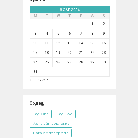
8 САР 2026
М
Т
W
Т
F
S
S
1
2
3
4
5
6
7
8
9
10
11
12
13
14
15
16
17
18
19
20
21
22
23
24
25
26
27
28
29
30
31
« 11-Р САР
Сэдвүүд
Tag One
Tag Two
Арга зүйн зөвлөмж
Бага боловсролл