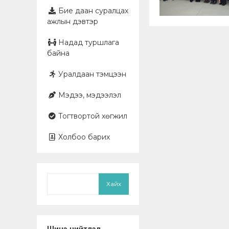
Бие даан суралцах
ажлын дэвтэр
Надад туршлага
байна
Уралдаан тэмцээн
Мэдээ, мэдээлэл
Тогтвортой хөгжил
Холбоо барих
Хайх