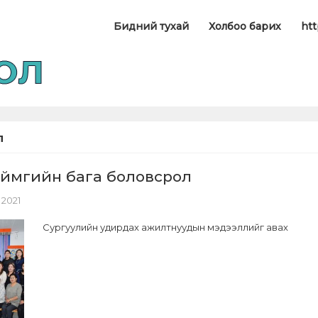
Бидний тухай
Холбоо барих
htt
л
аймгийн бага боловсрол
 2021
Сургуулийн удирдах ажилтнуудын мэдээллийг авах