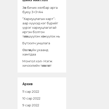
Шинэ нийтлэл
Зөв бичих хялбар арга
буюу 3+3=А4
“Хариуцлагын карт”-
аар хүүхэд нэг бүрийг
үүрэг хариуцлагатай
иргэн болгон
төлөвшүүлэн хөгжүүлэх нь
Бүтээлч уншлага
Өвлөхүйн ухаанд
хамтдаа
Монгол хэл- Нэгж
хичээлийн төлөвлөлт
Архив
11 сар 2022
10 сар 2022
9 сар 2022