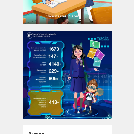
Хуанли