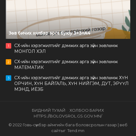
Зөв бичих хялбар арга буюу 3+3=А4
СХ-ийн хэрэгжилтийг дэмжих арга зүйн зөвлөмж
1
МОНГОЛ ХЭЛ
СХ-ийн хэрэгжилтийг дэмжих арга зүйн зөвлөмж
2
МАТЕМАТИК
СХ-ийн хэрэгжилтийг дэмжих арга зүйн зөвлөмж ХҮН
3
ОРЧИН, ХҮН БАЙГАЛЬ, ХҮН НИЙГЭМ, ДУТ, ЭРҮҮЛ
МЭНД, ИЁЗБ
БИДНИЙ ТУХАЙ
ХОЛБОО БАРИХ
HTTPS://BOLOVSROL.GS.GOV.MN/
© 2022
Говь-сүмбэр аймгийн бага боловсролын газар
| веб
сайтыг
Tend.mn