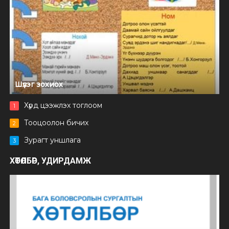
Шүлэг зохиох
Хүрд цээжлэх тоглоом
1
Тооцоолон бичих
2
Зурагт уншлага
3
ХӨТӨЛБӨР, УДИРДАМЖ