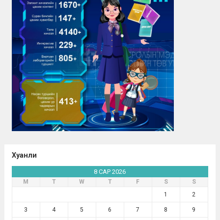
Хуанли
8 САР 2026
М
Т
W
Т
F
S
S
1
2
3
4
5
6
7
8
9