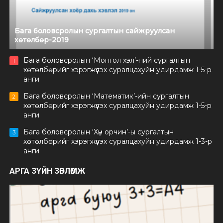
Бага боловсролын сургалтын сайжруулсан
хөтөлбөр-2019
Бага боловсролын ‘Монгол хэл’-ний сургалтын
1
хөтөлбөрийг хэрэгжүүлэх суралцахуйн удирдамж 1-5-р
анги
Бага боловсролын ‘Математик’-ийн сургалтын
2
хөтөлбөрийг хэрэгжүүлэх суралцахуйн удирдамж 1-5-р
анги
Бага боловсролын ‘Хүн орчин’-ы сургалтын
3
хөтөлбөрийг хэрэгжүүлэх суралцахуйн удирдамж 1-3-р
анги
АРГА ЗҮЙН ЗӨВЛӨМЖ