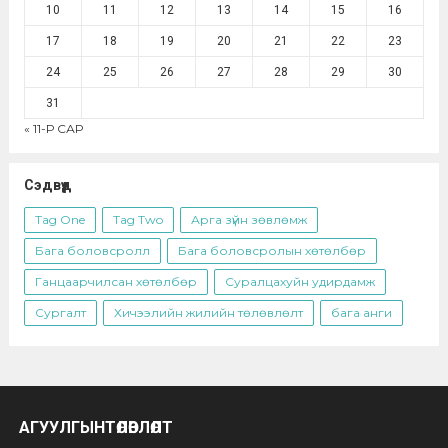
10
11
12
13
14
15
16
17
18
19
20
21
22
23
24
25
26
27
28
29
30
31
« 11-Р САР
Сэдвүүд
Tag One
Tag Two
Арга зүйн зөвлөмж
Бага боловсролл
Бага боловсролын хөтөлбөр
Ганцаарчилсан хөтөлбөр
Суралцахуйн удирдамж
Сургалт
Хичээлийн жилийн төлөвлөлт
бага анги
АГУУЛГЫНТӨЛӨВЛӨЛТ