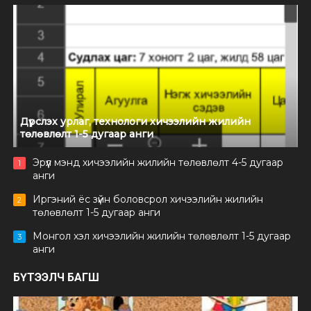
Дүрслэх урлаг, технологи хичээлийн жилийн
төлөвлөлт 1-5 дугаар анги
Эрүүл мэнд хичээлийн жилийн төлөвлөлт 4-5 дугаар
1
анги
Иргэний ёс зүйн боловсрол хичээлийн жилийн
2
төлөвлөлт 1-5 дугаар анги
Монгол хэл хичээлийн жилийн төлөвлөлт 1-5 дугаар
3
анги
БҮТЭЭЛЧ БАГШ