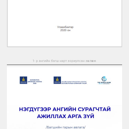
1- р ангийн багш нарт зориулсан зөвлөмж