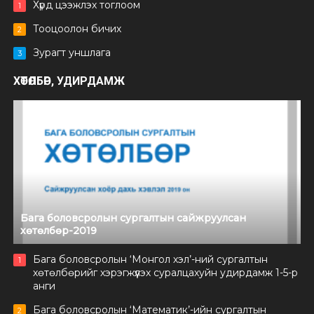
Хүрд цээжлэх тоглоом
1
Тооцоолон бичих
2
Зурагт уншлага
3
ХӨТӨЛБӨР, УДИРДАМЖ
Бага боловсролын сургалтын сайжруулсан
хөтөлбөр-2019
Бага боловсролын ‘Монгол хэл’-ний сургалтын
1
хөтөлбөрийг хэрэгжүүлэх суралцахуйн удирдамж 1-5-р
анги
Бага боловсролын ‘Математик’-ийн сургалтын
2