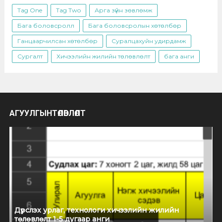
Tag One
Tag Two
Арга зүйн зөвлөмж
Бага боловсролл
Бага боловсролын хөтөлбөр
Ганцаарчилсан хөтөлбөр
Суралцахуйн удирдамж
Сургалт
Хичээлийн жилийн төлөвлөлт
бага анги
АГУУЛГЫНТӨЛӨВЛӨЛТ
Дүрслэх урлаг, технологи хичээлийн жилийн
төлөвлөлт 1-5 дугаар анги