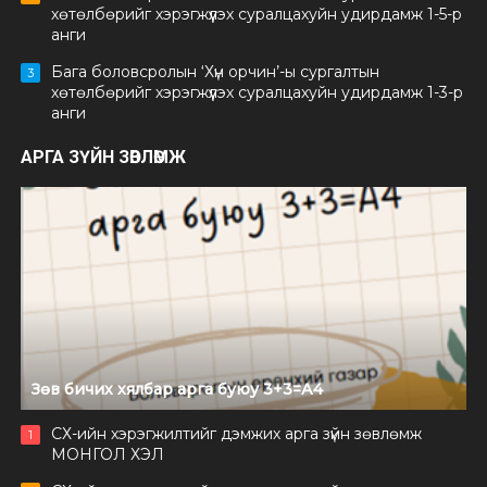
хөтөлбөрийг хэрэгжүүлэх суралцахуйн удирдамж 1-5-р
анги
Бага боловсролын ‘Хүн орчин’-ы сургалтын
3
хөтөлбөрийг хэрэгжүүлэх суралцахуйн удирдамж 1-3-р
анги
АРГА ЗҮЙН ЗӨВЛӨМЖ
Зөв бичих хялбар арга буюу 3+3=А4
СХ-ийн хэрэгжилтийг дэмжих арга зүйн зөвлөмж
1
МОНГОЛ ХЭЛ