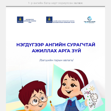
1- р ангийн багш нарт зориулсан зөвлөмж