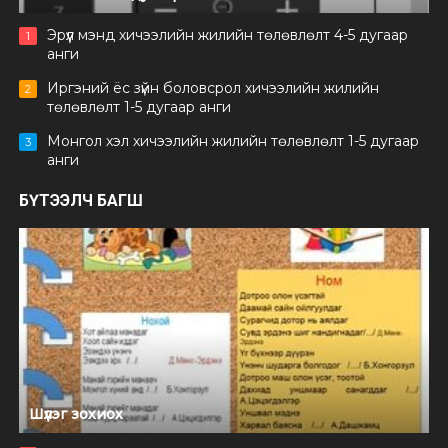
Эрүүл мэнд хичээлийн жилийн төлөвлөлт 4-5 дугаар
1
анги
Иргэний ёс зүйн боловсрол хичээлийн жилийн
2
төлөвлөлт 1-5 дугаар анги
Монгол хэл хичээлийн жилийн төлөвлөлт 1-5 дугаар
3
анги
БҮТЭЭЛЧ БАГШ
Шүлэг зохиох