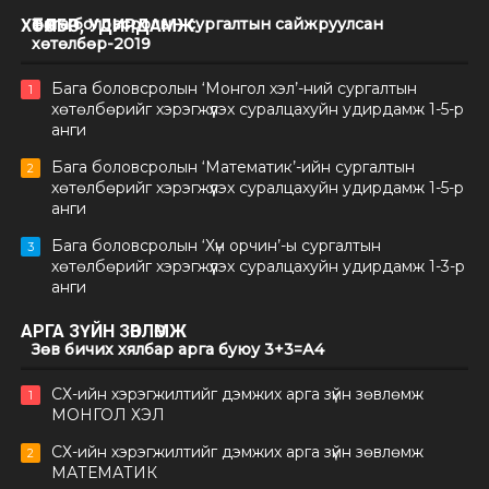
Бага боловсролын сургалтын сайжруулсан
ХӨТӨЛБӨР, УДИРДАМЖ
хөтөлбөр-2019
Бага боловсролын ‘Монгол хэл’-ний сургалтын
1
хөтөлбөрийг хэрэгжүүлэх суралцахуйн удирдамж 1-5-р
анги
Бага боловсролын ‘Математик’-ийн сургалтын
2
хөтөлбөрийг хэрэгжүүлэх суралцахуйн удирдамж 1-5-р
анги
Бага боловсролын ‘Хүн орчин’-ы сургалтын
3
хөтөлбөрийг хэрэгжүүлэх суралцахуйн удирдамж 1-3-р
анги
АРГА ЗҮЙН ЗӨВЛӨМЖ
Зөв бичих хялбар арга буюу 3+3=А4
СХ-ийн хэрэгжилтийг дэмжих арга зүйн зөвлөмж
1
МОНГОЛ ХЭЛ
СХ-ийн хэрэгжилтийг дэмжих арга зүйн зөвлөмж
2
МАТЕМАТИК