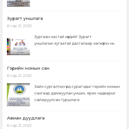
Зурагт уншлага
6 сар 21, 2022
Зургаан настай хүүхдийг Зурагт
уншлагын зугаатай дасгалаар хөгжүүлэх нь
Гэрийн номын сан
6 сар 21, 2022
Зайн сургалтын үед сурагчдыг гэрийн номын
сангаар дамжуулан унших, ярих чадварыг
сайжруулсан туршлага
Авиан дуудлага
6 сар 21, 2022