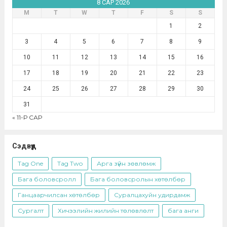
8 САР 2026
М
Т
W
Т
F
S
S
1
2
3
4
5
6
7
8
9
10
11
12
13
14
15
16
17
18
19
20
21
22
23
24
25
26
27
28
29
30
31
« 11-Р САР
Сэдвүүд
Tag One
Tag Two
Арга зүйн зөвлөмж
Бага боловсролл
Бага боловсролын хөтөлбөр
Ганцаарчилсан хөтөлбөр
Суралцахуйн удирдамж
Сургалт
Хичээлийн жилийн төлөвлөлт
бага анги