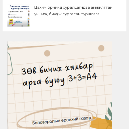
Цахим орчинд суралцагчдаа амжилттай
уншиж, бичүүлж сургасан туршлага