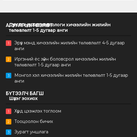
Дүрслэх урлаг, технологи хичээлийн жилийн
АГУУЛГЫНТӨЛӨВЛӨЛТ
төлөвлөлт 1-5 дугаар анги
Эрүүл мэнд хичээлийн жилийн төлөвлөлт 4-5 дугаар
1
анги
Иргэний ёс зүйн боловсрол хичээлийн жилийн
2
төлөвлөлт 1-5 дугаар анги
Монгол хэл хичээлийн жилийн төлөвлөлт 1-5 дугаар
3
анги
БҮТЭЭЛЧ БАГШ
Шүлэг зохиох
Хүрд цээжлэх тоглоом
1
Тооцоолон бичих
2
Зурагт уншлага
3