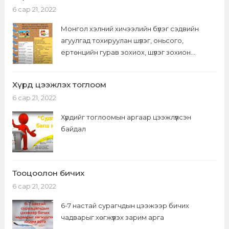
6 сар 21, 2022
Монгол хэлний хичээлийн бүлэг сэдвийн
агуулгад тохируулан шүлэг, оньсого,
ертөнцийн гурав зохиох, шүлэг зохион
уралдаан...
Хүрд цээжлэх тоглоом
6 сар 21, 2022
Хүрдийг тоглоомын аргаар цээжлүүлсэн
байдал
Тооцоолон бичих
6 сар 21, 2022
6-7 настай сурагчдын цээжээр бичих
чадварыг хөгжүүлэх зарим арга