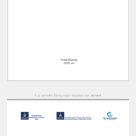
1- р ангийн багш нарт зориулсан зөвлөмж