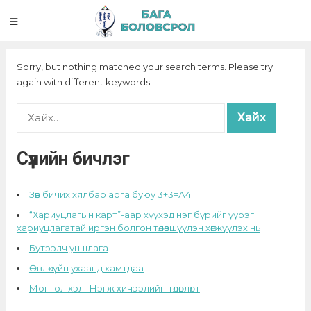
Sorry, but nothing matched your search terms. Please try
again with different keywords.
Хайх:
Сүүлийн бичлэг
Зөв бичих хялбар арга буюу 3+3=А4
“Хариуцлагын карт”-аар хүүхэд нэг бүрийг үүрэг
хариуцлагатай иргэн болгон төлөвшүүлэн хөгжүүлэх нь
Бүтээлч уншлага
Өвлөхүйн ухаанд хамтдаа
Монгол хэл- Нэгж хичээлийн төлөвлөлт