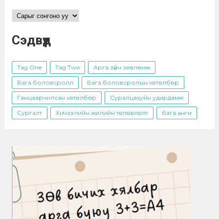
Архив
Сэдвүүд
Tag One
Tag Two
Арга зүйн зөвлөмж
Бага боловсролл
Бага боловсролын хөтөлбөр
Ганцаарчилсан хөтөлбөр
Суралцахуйн удирдамж
Сургалт
Хичээлийн жилийн төлөвлөлт
бага анги