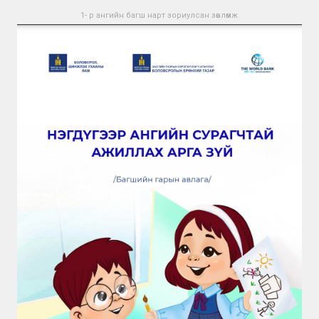
1- р ангийн багш нарт зориулсан зөвлөмж