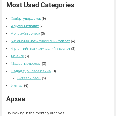
Most Used Categories
Хөтөлбөр, удирдамж
(9)
Агуулгынтөлөвлөлт
(7)
Арга зүйн зөвлөмж
(5)
5-р ангийн нэгж хичээлийн төлөвлөлт
(4)
4-р ангийн нэгж хичээлийн төлөвлөлт
(3)
1-р анги
(3)
Мэдээ, мэдээлэл
(3)
Надад туршлага байна
(8)
Бүтээлч багш
(5)
Илтгэл
(4)
Архив
Try looking in the monthly archives.