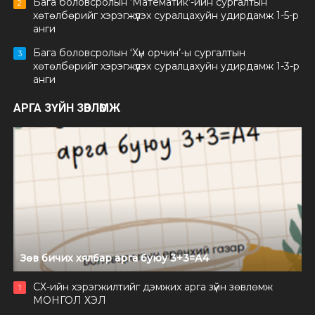
Бага боловсролын ‘Математик’-ийн сургалтын
2
хөтөлбөрийг хэрэгжүүлэх суралцахуйн удирдамж 1-5-р
анги
Бага боловсролын ‘Хүн орчин’-ы сургалтын
3
хөтөлбөрийг хэрэгжүүлэх суралцахуйн удирдамж 1-3-р
анги
АРГА ЗҮЙН ЗӨВЛӨМЖ
Зөв бичих хялбар арга буюу 3+3=А4
СХ-ийн хэрэгжилтийг дэмжих арга зүйн зөвлөмж
1
МОНГОЛ ХЭЛ