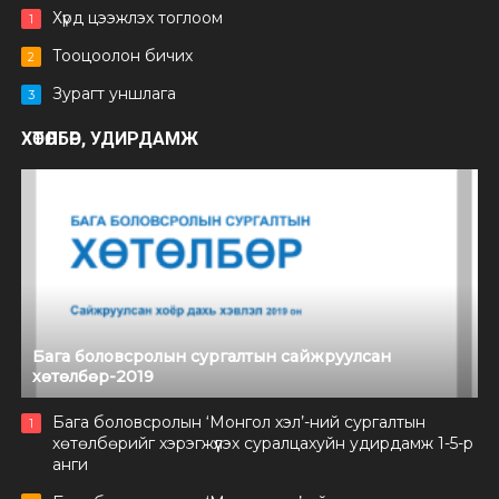
Хүрд цээжлэх тоглоом
1
Тооцоолон бичих
2
Зурагт уншлага
3
ХӨТӨЛБӨР, УДИРДАМЖ
Бага боловсролын сургалтын сайжруулсан
хөтөлбөр-2019
Бага боловсролын ‘Монгол хэл’-ний сургалтын
1
хөтөлбөрийг хэрэгжүүлэх суралцахуйн удирдамж 1-5-р
анги