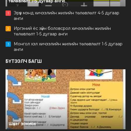
төлөвлөлт 1-5 дугаар анги
Эрүүл мэнд хичээлийн жилийн төлөвлөлт 4-5 дугаар
1
анги
Иргэний ёс зүйн боловсрол хичээлийн жилийн
2
төлөвлөлт 1-5 дугаар анги
Монгол хэл хичээлийн жилийн төлөвлөлт 1-5 дугаар
3
анги
БҮТЭЭЛЧ БАГШ
Шүлэг зохиох