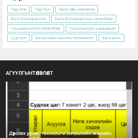
Tag One
Tag Two
Арга зүйн зөвлөмж
Бага боловсролл
Бага боловсролын хөтөлбөр
Ганцаарчилсан хөтөлбөр
Суралцахуйн удирдамж
Сургалт
Хичээлийн жилийн төлөвлөлт
бага анги
АГУУЛГЫНТӨЛӨВЛӨЛТ
Дүрслэх урлаг, технологи хичээлийн жилийн