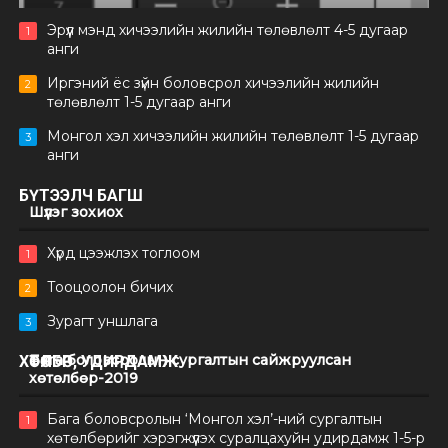
Эрүүл мэнд хичээлийн жилийн төлөвлөлт 4-5 дугаар
1
анги
Иргэний ёс зүйн боловсрол хичээлийн жилийн
2
төлөвлөлт 1-5 дугаар анги
Монгол хэл хичээлийн жилийн төлөвлөлт 1-5 дугаар
3
анги
БҮТЭЭЛЧ БАГШ
Шүлэг зохиох
Хүрд цээжлэх тоглоом
1
Тооцоолон бичих
2
Зурагт уншлага
3
Бага боловсролын сургалтын сайжруулсан
ХӨТӨЛБӨР, УДИРДАМЖ
хөтөлбөр-2019
Бага боловсролын ‘Монгол хэл’-ний сургалтын
1
хөтөлбөрийг хэрэгжүүлэх суралцахуйн удирдамж 1-5-р