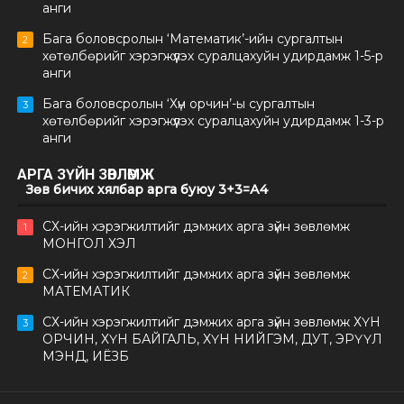
анги
Бага боловсролын ‘Математик’-ийн сургалтын
2
хөтөлбөрийг хэрэгжүүлэх суралцахуйн удирдамж 1-5-р
анги
Бага боловсролын ‘Хүн орчин’-ы сургалтын
3
хөтөлбөрийг хэрэгжүүлэх суралцахуйн удирдамж 1-3-р
анги
АРГА ЗҮЙН ЗӨВЛӨМЖ
Зөв бичих хялбар арга буюу 3+3=А4
СХ-ийн хэрэгжилтийг дэмжих арга зүйн зөвлөмж
1
МОНГОЛ ХЭЛ
СХ-ийн хэрэгжилтийг дэмжих арга зүйн зөвлөмж
2
МАТЕМАТИК
СХ-ийн хэрэгжилтийг дэмжих арга зүйн зөвлөмж ХҮН
3
ОРЧИН, ХҮН БАЙГАЛЬ, ХҮН НИЙГЭМ, ДУТ, ЭРҮҮЛ
МЭНД, ИЁЗБ