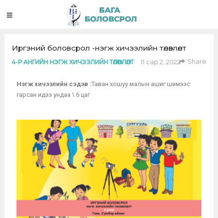
Иргэний боловсрол -нэгж хичээлийн төлөвлөлт
Share
11 сар 2, 2022
4-Р АНГИЙН НЭГЖ ХИЧЭЭЛИЙН ТӨЛӨВЛӨЛТ
Нэгж хичээлийн сэдэв :
Таван хошуу малын ашиг шимээс
гарсан идээ ундаа \ 6 цаг