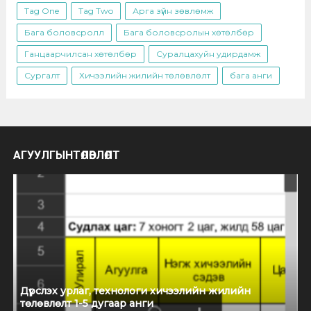
Tag One
Tag Two
Арга зүйн зөвлөмж
Бага боловсролл
Бага боловсролын хөтөлбөр
Ганцаарчилсан хөтөлбөр
Суралцахуйн удирдамж
Сургалт
Хичээлийн жилийн төлөвлөлт
бага анги
АГУУЛГЫНТӨЛӨВЛӨЛТ
Дүрслэх урлаг, технологи хичээлийн жилийн
төлөвлөлт 1-5 дугаар анги