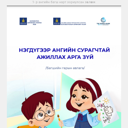
1- р ангийн багш нарт зориулсан зөвлөмж