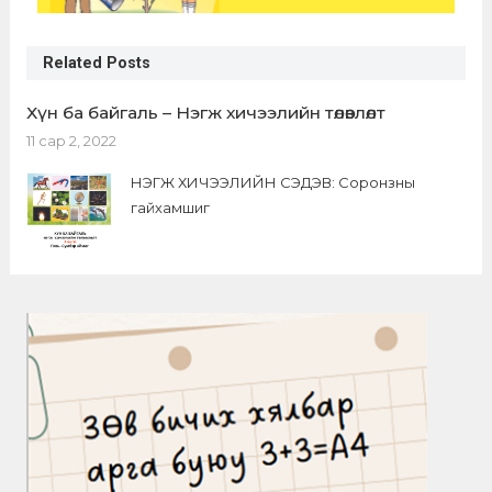
Related Posts
Хүн ба байгаль – Нэгж хичээлийн төлөвлөлт
11 сар 2, 2022
НЭГЖ ХИЧЭЭЛИЙН СЭДЭВ: Соронзны
гайхамшиг